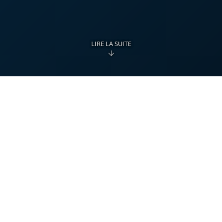
LIRE LA SUITE
Administrez et comptabilisez à
distance
Traitez vos salaires ou votre facturation sur un
autre ordinateur que celui où vous gérez votre
comptabilité générale, et confiez à Crésus
Synchro la coordination de l’ensemble des
écritures dans Crésus Comptabilité.