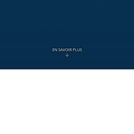
EN SAVOIR PLUS
Tenez votre comptabilité selon la
norme MCH2
Bénéficiez avec le module
Comptabilité MCH
d’un outil complet qui répond aux exigences
légales imposées par la Confédération et les