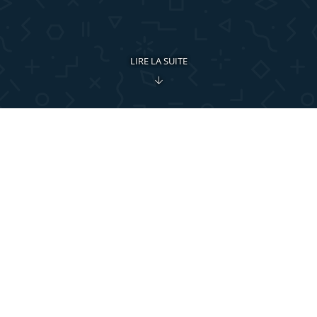
LIRE LA SUITE
Gagnez un temps précieux
Limitez au maximum la saisie manuelle des
écritures comptables, qu’il s’agisse de factures,
de salaires ou de mouvements bancaires. Que
vous soyez un utilisateur occasionnel ou un
comptable aguerri, Crésus est une solution
tout à la fois complète et simple à utiliser.