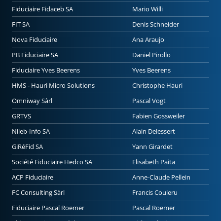
Fiduciaire Fidaceb SA
Mario Willi
FIT SA
Denis Schneider
Nova Fiduciaire
Ana Araujo
PB Fiduciaire SA
Daniel Pirollo
Fiduciaire Yves Beerens
Yves Beerens
HMS - Hauri Micro Solutions
Christophe Hauri
Omniway Sàrl
Pascal Vogt
GRTVS
Fabien Gossweiler
Nileb-Info SA
Alain Delessert
GiRéFid SA
Yann Girardet
Société Fiduciaire Hedco SA
Elisabeth Paita
ACP Fiduciaire
Anne-Claude Pellein
FC Consulting Sàrl
Francis Couleru
Fiduciaire Pascal Roemer
Pascal Roemer