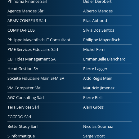
Phinoma Finance Sàrl
Didier Dérobert
Agence Mendes Sàrl
Alberto Mendes
ABMV CONSEILS Sàrl
Elias Abboud
COMPTA-PLUS
Silvia Dos Santos
Philippe Mayenfisch IT Consultant
Philippe Mayenfisch
PME Services Fiduciaire Sàrl
Michel Ferri
CBI Fides Management SA
Emmanuelle Blanchard
Head Gestion SA
Pierre Lagger
Société Fiduciaire Main SFM SA
Aldo Régis Main
VM Computer Sàrl
Mauricio Jimenez
AGC Consulting Sàrl
Pierre Belli
Tera Services Sàrl
Alain Gross
EGGEDO Sàrl
BetterStudy Sàrl
Nicolas Goumaz
S informatique
Serge Vocat