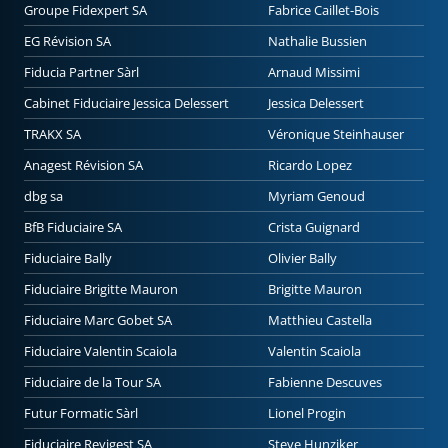
Groupe Fidexpert SA
Fabrice Caillet-Bois
EG Révision SA
Nathalie Bussien
Fiducia Partner Sàrl
Arnaud Missimi
Cabinet Fiduciaire Jessica Delessert
Jessica Delessert
TRAKX SA
Véronique Steinhauser
Anagest Révision SA
Ricardo Lopez
dbg sa
Myriam Genoud
BfB Fiduciaire SA
Crista Guignard
Fiduciaire Bally
Olivier Bally
Fiduciaire Brigitte Mauron
Brigitte Mauron
Fiduciaire Marc Gobet SA
Matthieu Castella
Fiduciaire Valentin Scaiola
Valentin Scaiola
Fiduciaire de la Tour SA
Fabienne Descuves
Futur Formatic Sàrl
Lionel Progin
Fiduciaire Revigest SA
Steve Hunziker