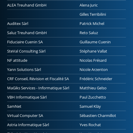
ALEA Treuhand GmbH
Alena Juric
Gilles Terribilini
Auditex Sàrl
Patrick Michel
Saluz Treuhand GmbH
Reto Saluz
Fiduciaire Cuenin SA
Guillaume Cuenin
SteVal Consulting Sàrl
Stéphane Vallat
NF attitude
Nicolas Frésard
Yann Solutions Sàrl
Nicole Arzenton
CRF Conseil, Révision et Fiscalité SA
Frédéric Schneider
MaGiks Services - Informatique Sàrl
Matthieu Gelso
VBH Informatique Sàrl
Paul Zucchetto
SamNet
Samuel Kläy
Virtual Computer SA
Sébastien Charmillot
Astria Informatique Sàrl
Yves Rochat