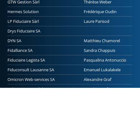
GTW Gestion Sàrl
Thérèse Weber
Hermes Solution
Frédérique Oudin
LP Fiduciaire Sàrl
Laure Parisod
Drys Fiduciaire SA
DYN SA
Matthieu Chamorel
Fidalliance SA
Sandra Chappuis
Fiduciaire Legista SA
Pasqualina Antonuccio
Fiduconsult Lausanne SA
Emanuel Lukalakele
Omicron Web-services SA
Alexandre Graf
Veltica Finance Sàrl
Jonathan Defrancesco
Ilex Fiduciaire SA
Samuel Zufferey
Fidexaudit SA
Johanne Grandchamp
OZ société fiduciaire Sàrl
Phonesanook Phengrasamy