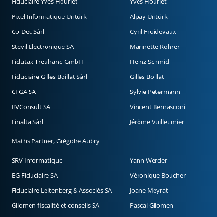
Fiduciaire Yves Houriet
Yves Houriet
Pixel Informatique Untürk
Alpay Üntürk
Co-Dec Sàrl
Cyril Froidevaux
Stevil Electronique SA
Marinette Rohrer
Fidutax Treuhand GmbH
Heinz Schmid
Fiduciaire Gilles Boillat Sàrl
Gilles Boillat
CFGA SA
Sylvie Petermann
BVConsult SA
Vincent Bernasconi
Finalta Sàrl
Jérôme Vuilleumier
Maths Partner, Grégoire Aubry
SRV Informatique
Yann Werder
BG Fiduciaire SA
Véronique Boucher
Fiduciaire Leitenberg & Associés SA
Joane Meyrat
Gilomen fiscalité et conseils SA
Pascal Gilomen