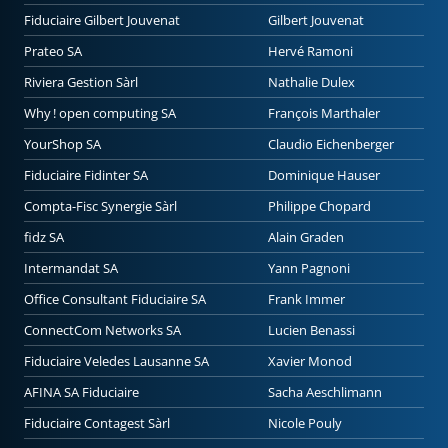
Fiduciaire Gilbert Jouvenat
Gilbert Jouvenat
Prateo SA
Hervé Ramoni
Riviera Gestion Sàrl
Nathalie Dulex
Why ! open computing SA
François Marthaler
YourShop SA
Claudio Eichenberger
Fiduciaire Fidinter SA
Dominique Hauser
Compta-Fisc Synergie Sàrl
Philippe Chopard
fidz SA
Alain Graden
Intermandat SA
Yann Pagnoni
Office Consultant Fiduciaire SA
Frank Immer
ConnectCom Networks SA
Lucien Benassi
Fiduciaire Veledes Lausanne SA
Xavier Monod
AFINA SA Fiduciaire
Sacha Aeschlimann
Fiduciaire Contagest Sàrl
Nicole Pouly