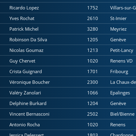
Ricardo Lopez
1752
Villars-sur-
Yves Rochat
2610
St-Imier
Patrick Michel
3280
Meyriez
Robinson Da Silva
1205
Genève
Nicolas Goumaz
1213
Petit-Lancy
Guy Chervet
1020
Renens VD
Crista Guignard
1701
Fribourg
Véronique Boucher
2300
La Chaux-d
Valéry Zanolari
1066
Epalinges
Delphine Burkard
1204
Genève
Vincent Bernasconi
2502
Biel/Bienne
Antonio Rocha
1020
Renens
Jessica Delessert
1803
Chardonne