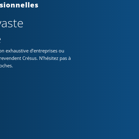
sionnelles
vaste
é
on exhaustive d’entreprises ou
 revendent Crésus. N’hésitez pas à
roches.