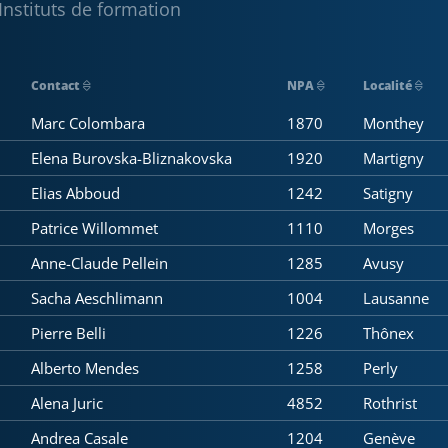
Instituts de formation
Contact
NPA
Localité
Marc Colombara
1870
Monthey
Elena Burovska-Bliznakovska
1920
Martigny
Elias Abboud
1242
Satigny
Patrice Willommet
1110
Morges
Anne-Claude Pellein
1285
Avusy
Sacha Aeschlimann
1004
Lausanne
Pierre Belli
1226
Thônex
Alberto Mendes
1258
Perly
Alena Juric
4852
Rothrist
Andrea Casale
1204
Genève