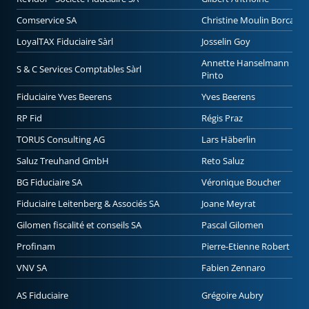
Comservice SA
Christine Moulin Borcard
LoyalTAX Fiduciaire Sàrl
Josselin Goy
Annette Hanselmann
S & C Services Comptables Sàrl
Pinto
Fiduciaire Yves Beerens
Yves Beerens
RP Fid
Régis Praz
TORUS Consulting AG
Lars Häberlin
Saluz Treuhand GmbH
Reto Saluz
BG Fiduciaire SA
Véronique Boucher
Fiduciaire Leitenberg & Associés SA
Joane Meyrat
Gilomen fiscalité et conseils SA
Pascal Gilomen
Profinam
Pierre-Etienne Robert
VNV SA
Fabien Zennaro
AS Fiduciaire
Grégoire Aubry