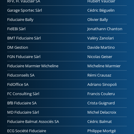
RFV, H. Vauclair SA
Hubert Vauclair
Garage Sportec Sàrl
Cédric Béguelin
Fiduciaire Bally
Olivier Bally
FidEBi Sàrl
Jonathann Chanton
BMT Fiduciaire Sàrl
Valéry Zanolari
DM Gestion
Davide Martino
FGN Fiduciaire Sàrl
Nicolas Geiser
Fiduciaire Marmier Micheline
Micheline Marmier
Fiduconseils SA
Rémi Crausaz
FidOffice SA
Adriano Sinopoli
FC Consulting Sàrl
Francis Couleru
BfB Fiduciaire SA
Crista Guignard
MD Fiduciaire Sàrl
Michel Delacroix
Fiduciaire Balmat Associés SA
Cédric Balmat
ECG Société Fiduciaire
Philippe Mortgé