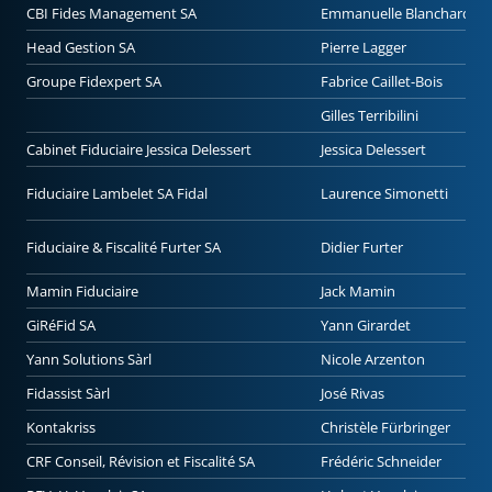
CBI Fides Management SA
Emmanuelle Blanchard
Head Gestion SA
Pierre Lagger
Groupe Fidexpert SA
Fabrice Caillet-Bois
Gilles Terribilini
Cabinet Fiduciaire Jessica Delessert
Jessica Delessert
Fiduciaire Lambelet SA Fidal
Laurence Simonetti
Fiduciaire & Fiscalité Furter SA
Didier Furter
Mamin Fiduciaire
Jack Mamin
GiRéFid SA
Yann Girardet
Yann Solutions Sàrl
Nicole Arzenton
Fidassist Sàrl
José Rivas
Kontakriss
Christèle Fürbringer
CRF Conseil, Révision et Fiscalité SA
Frédéric Schneider