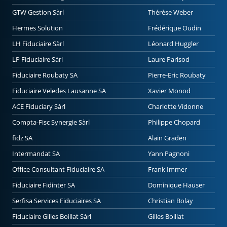
GTW Gestion Sàrl
Thérèse Weber
Hermes Solution
Frédérique Oudin
LH Fiduciaire Sàrl
Léonard Huggler
LP Fiduciaire Sàrl
Laure Parisod
Fiduciaire Roubaty SA
Pierre-Eric Roubaty
Fiduciaire Veledes Lausanne SA
Xavier Monod
ACE Fiduciary Sàrl
Charlotte Vidonne
Compta-Fisc Synergie Sàrl
Philippe Chopard
fidz SA
Alain Graden
Intermandat SA
Yann Pagnoni
Office Consultant Fiduciaire SA
Frank Immer
Fiduciaire Fidinter SA
Dominique Hauser
Serfisa Services Fiduciaires SA
Christian Bolay
Fiduciaire Gilles Boillat Sàrl
Gilles Boillat