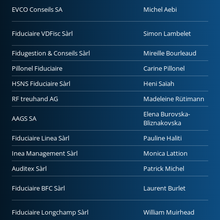
EVCO Conseils SA
Michel Aebi
Fiduciaire VDFisc Sàrl
Simon Lambelet
Fidugestion & Conseils Sàrl
Mireille Bourleaud
Pillonel Fiduciaire
Carine Pillonel
HSNS Fiduciaire Sàrl
Heni Saïah
RF treuhand AG
Madeleine Rütimann
Elena Burovska-
AAGS SA
Bliznakovska
Fiduciaire Linea Sàrl
Pauline Haliti
Inea Management Sàrl
Monica Lattion
Auditex Sàrl
Patrick Michel
Fiduciaire BFC Sàrl
Laurent Burlet
Fiduciaire Longchamp Sàrl
William Muirhead