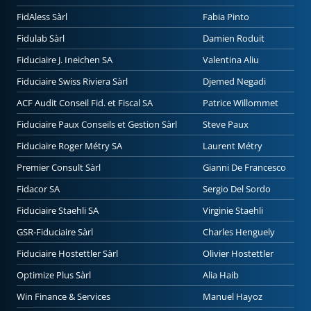
FidAless Sàrl
Fabia Pinto
Fidulab Sàrl
Damien Roduit
Fiduciaire J. Ineichen SA
Valentina Aliu
Fiduciaire Swiss Riviera Sàrl
Djemed Negadi
ACF Audit Conseil Fid. et Fiscal SA
Patrice Willommet
Fiduciaire Paux Conseils et Gestion Sàrl
Steve Paux
Fiduciaire Roger Métry SA
Laurent Métry
Premier Consult Sàrl
Gianni De Francesco
Fidacor SA
Sergio Del Sordo
Fiduciaire Staehli SA
Virginie Staehli
GSR-Fiduciaire Sàrl
Charles Henguely
Fiduciaire Hostettler Sàrl
Olivier Hostettler
Optimize Plus Sàrl
Alia Haib
Win Finance & Services
Manuel Hayoz