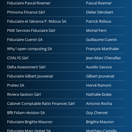
Fiduciaire Pascal Roemer
Pascal Roemer
Phinoma Finance Sàrl
Didier Dérobert
Fiduciaire et Gérance P. Ridoux SA
Patrick Ridoux
PME Services Fiduciaire Sàrl
Michel Ferri
Fiduciaire Cuenin SA
Guillaume Cuenin
Why ! open computing SA
François Marthaler
COALYS Sàrl
Jean-Marc Chevallaz
Delta Assessment Sàrl
Aurelio Savoca
Fiduciaire Gilbert Jouvenat
Gilbert Jouvenat
Prateo SA
Hervé Ramoni
Riviera Gestion Sàrl
Nathalie Dulex
Cabinet Comptable Ratio Finances Sàrl
Antonio Rocha
BfB Fidam révision SA
Guy Chervet
Fiduciaire Brigitte Mauron
Brigitte Mauron
Fiduciaire Marc Gobet SA
Matthieu Castella