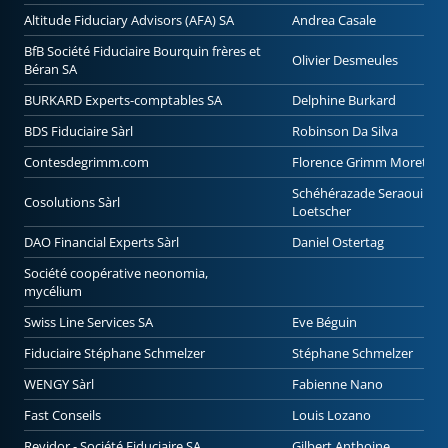
Altitude Fiduciary Advisors (AFA) SA
Andrea Casale
BfB Société Fiduciaire Bourquin frères et
Olivier Desmeules
Béran SA
BURKARD Experts-comptables SA
Delphine Burkard
BDS Fiduciaire Sàrl
Robinson Da Silva
Contesdegrimm.com
Florence Grimm Moret
Schéhérazade Seraoui
Cosolutions Sàrl
Loetscher
DAO Financial Experts Sàrl
Daniel Ostertag
Société coopérative neonomia,
mycélium
Swiss Line Services SA
Eve Béguin
Fiduciaire Stéphane Schmelzer
Stéphane Schmelzer
WENGY Sàrl
Fabienne Nano
Fast Conseils
Louis Lozano
Revidor - Société Fiduciaire SA
Gilbert Anthoine