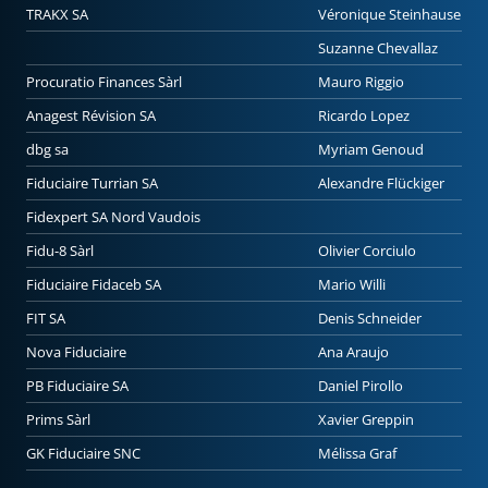
TRAKX SA
Véronique Steinhauser
Suzanne Chevallaz
Procuratio Finances Sàrl
Mauro Riggio
Anagest Révision SA
Ricardo Lopez
dbg sa
Myriam Genoud
Fiduciaire Turrian SA
Alexandre Flückiger
Fidexpert SA Nord Vaudois
Fidu-8 Sàrl
Olivier Corciulo
Fiduciaire Fidaceb SA
Mario Willi
FIT SA
Denis Schneider
Nova Fiduciaire
Ana Araujo
PB Fiduciaire SA
Daniel Pirollo
Prims Sàrl
Xavier Greppin
GK Fiduciaire SNC
Mélissa Graf