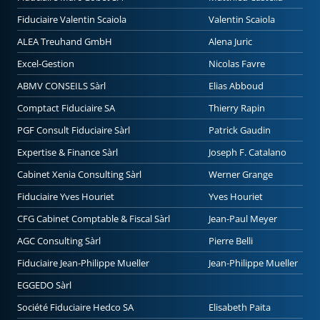
Fiduciaire Valentin Scaiola
Valentin Scaiola
ALEA Treuhand GmbH
Alena Juric
Excel-Gestion
Nicolas Favre
ABMV CONSEILS Sàrl
Elias Abboud
Comptact Fiduciaire SA
Thierry Rapin
PGF Consult Fiduciaire Sàrl
Patrick Gaudin
Expertise & Finance Sàrl
Joseph F. Catalano
Cabinet Xenia Consulting Sàrl
Werner Grange
Fiduciaire Yves Houriet
Yves Houriet
CFG Cabinet Comptable & Fiscal Sàrl
Jean-Paul Meyer
AGC Consulting Sàrl
Pierre Belli
Fiduciaire Jean-Philippe Mueller
Jean-Philippe Mueller
EGGEDO Sàrl
Société Fiduciaire Hedco SA
Elisabeth Paita