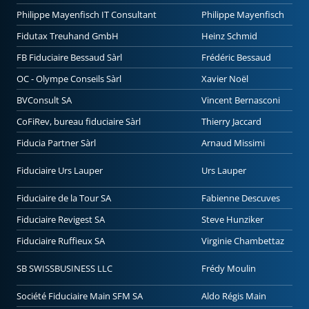
Philippe Mayenfisch IT Consultant
Philippe Mayenfisch
Fidutax Treuhand GmbH
Heinz Schmid
FB Fiduciaire Bessaud Sàrl
Frédéric Bessaud
OC - Olympe Conseils Sàrl
Xavier Noël
BVConsult SA
Vincent Bernasconi
CoFiRev, bureau fiduciaire Sàrl
Thierry Jaccard
Fiducia Partner Sàrl
Arnaud Missimi
Fiduciaire Urs Lauper
Urs Lauper
Fiduciaire de la Tour SA
Fabienne Descuves
Fiduciaire Revigest SA
Steve Hunziker
Fiduciaire Ruffieux SA
Virginie Chambettaz
SB SWISSBUSINESS LLC
Frédy Moulin
Société Fiduciaire Main SFM SA
Aldo Régis Main