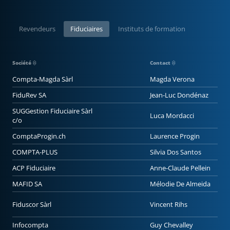
Revendeurs
Fiduciaires
Instituts de formation
Société
Contact
Compta-Magda Sàrl
Magda Verona
FiduRev SA
Jean-Luc Dondénaz
SUGGestion Fiduciaire Sàrl
Luca Mordacci
c/o
ComptaProgin.ch
Laurence Progin
COMPTA-PLUS
Silvia Dos Santos
ACP Fiduciaire
Anne-Claude Pellein
MAFID SA
Mélodie De Almeida
Fiduscor Sàrl
Vincent Rihs
Infocompta
Guy Chevalley