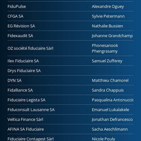
FiduPulse
Alexandre Oguey
CFGA SA
Sylvie Petermann
EG Révision SA
Nathalie Bussien
Fidexaudit SA
Johanne Grandchamp
Phonesanook
OZ société fiduciaire Sàrl
Phengrasamy
Ilex Fiduciaire SA
Samuel Zufferey
Drys Fiduciaire SA
DYN SA
Matthieu Chamorel
Fidalliance SA
Sandra Chappuis
Fiduciaire Legista SA
Pasqualina Antonuccio
Fiduconsult Lausanne SA
Emanuel Lukalakele
Veltica Finance Sàrl
Jonathan Defrancesco
AFINA SA Fiduciaire
Sacha Aeschlimann
Fiduciaire Contagest Sàrl
Nicole Pouly