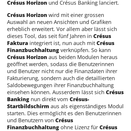
Crésus Horizon
und Crésus Banking lanciert.
Crésus Horizon
wird mit einer grossen
Auswahl an neuen Ansichten und Grafiken
erheblich erweitert. Vor allem aber lässt sich
dieses Tool, das seit fünf Jahren in
Crésus
Faktura
integriert ist, nun auch mit
Crésus
Finanzbuchhaltung
verknüpfen. So kann
Crésus Horizon
aus beiden Modulen heraus
geöffnet werden, sodass die Benutzerinnen
und Benutzer nicht nur die Finanzdaten ihrer
Fakturierung, sondern auch die detaillierten
Saldobewegungen ihrer Finanzbuchhaltung
einsehen können. Ausserdem lässt sich
Crésus
Banking
nun direkt vom
Crésus-
Startbildschirm
aus als eigenständiges Modul
starten. Dies ermöglicht es den Benutzerinnen
und Benutzern von
Crésus
Finanzbuchhaltung
ohne Lizenz für
Crésus