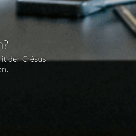
n?
mit der Crésus
en.