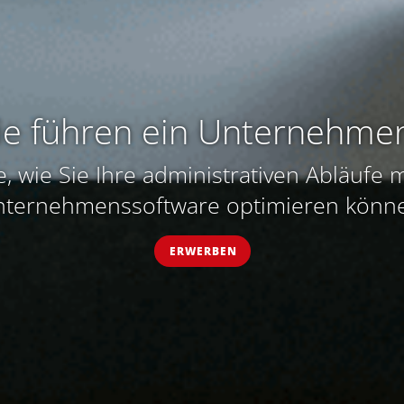
ie führen ein Unternehme
, wie Sie Ihre administrativen Abläufe 
ternehmenssoftware optimieren könn
ERWERBEN