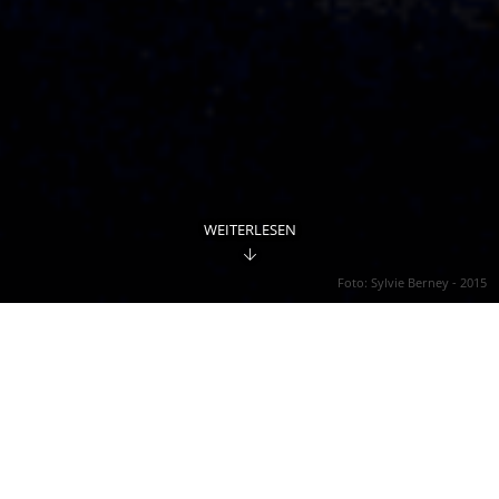
WEITERLESEN
Foto: Sylvie Berney - 2015
Das 1978 gegründete Unternehmen
Epsitec SA hat Crésus 1994 auf den
Markt gebracht